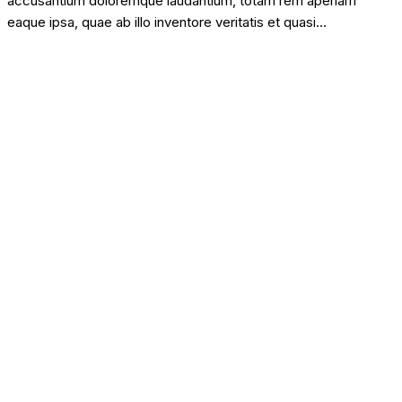
accusantium doloremque laudantium, totam rem aperiam
eaque ipsa, quae ab illo inventore veritatis et quasi…