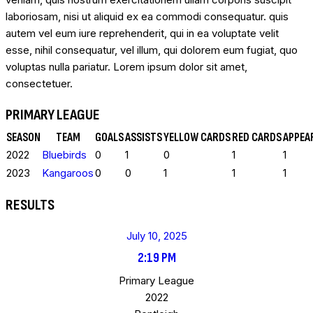
laboriosam, nisi ut aliquid ex ea commodi consequatur. quis
autem vel eum iure reprehenderit, qui in ea voluptate velit
esse, nihil consequatur, vel illum, qui dolorem eum fugiat, quo
voluptas nulla pariatur. Lorem ipsum dolor sit amet,
consectetuer.
PRIMARY LEAGUE
SEASON
TEAM
GOALS
ASSISTS
YELLOW CARDS
RED CARDS
APPEA
2022
Bluebirds
0
1
0
1
1
2023
Kangaroos
0
0
1
1
1
RESULTS
July 10, 2025
2:19 PM
Primary League
2022