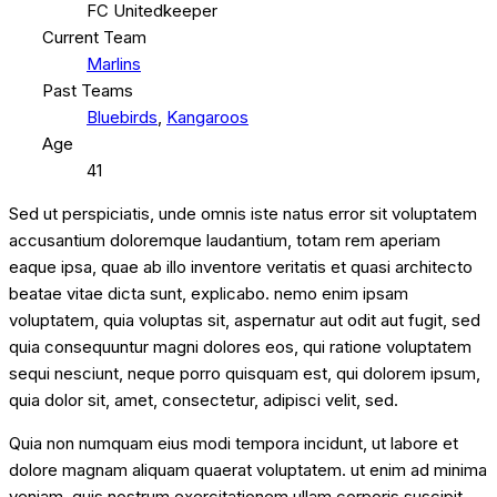
FC Unitedkeeper
Current Team
Marlins
Past Teams
Bluebirds
,
Kangaroos
Age
41
Sed ut perspiciatis, unde omnis iste natus error sit voluptatem
accusantium doloremque laudantium, totam rem aperiam
eaque ipsa, quae ab illo inventore veritatis et quasi architecto
beatae vitae dicta sunt, explicabo. nemo enim ipsam
voluptatem, quia voluptas sit, aspernatur aut odit aut fugit, sed
quia consequuntur magni dolores eos, qui ratione voluptatem
sequi nesciunt, neque porro quisquam est, qui dolorem ipsum,
quia dolor sit, amet, consectetur, adipisci velit, sed.
Quia non numquam eius modi tempora incidunt, ut labore et
dolore magnam aliquam quaerat voluptatem. ut enim ad minima
veniam, quis nostrum exercitationem ullam corporis suscipit