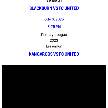
Bentleigh
BLACKBURN VS FC UNITED
July 6, 2025
3:25 PM
Primary League
2023
Essendon
KANGAROOS VS FC UNITED